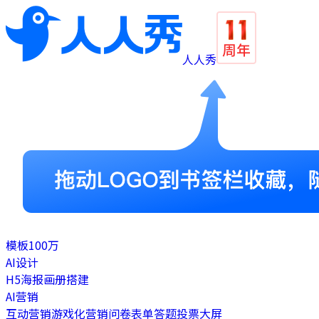
人人秀
模板
100万
AI设计
H5
海报
画册
搭建
AI营销
互动营销
游戏化营销
问卷表单
答题
投票
大屏