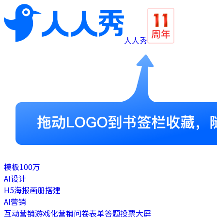
人人秀
模板
100万
AI设计
H5
海报
画册
搭建
AI营销
互动营销
游戏化营销
问卷表单
答题
投票
大屏