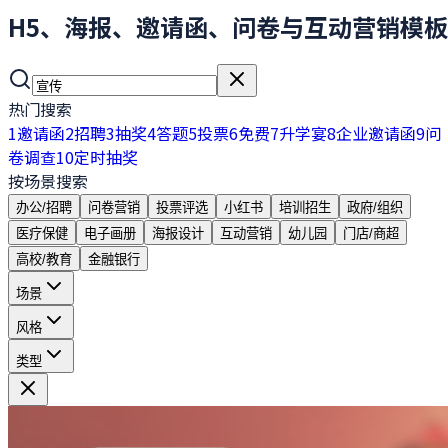
H5、海报、邀请函、问卷与互动营销模板
热门搜索
1
邀请函
2
招聘
3
抽奖
4
答题
5
投票
6
免费
7
升学宴
8
企业邀请函
9
问
卷调查
10
定时抽奖
按场景搜索
办公/招聘
问卷营销
投票评选
小红书
培训招生
政府/组织
医疗保健
电子画册
海报设计
互动营销
幼儿园
门店/商超
高校/教育
金融银行
场景
风格
类型