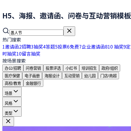
H5、海报、邀请函、问卷与互动营销模板
热门搜索
1
邀请函
2
招聘
3
抽奖
4
答题
5
投票
6
免费
7
企业邀请函
8
10 抽奖
9
定
时抽奖
10
留言抽奖
按场景搜索
办公/招聘
问卷营销
投票评选
小红书
培训招生
政府/组织
医疗保健
电子画册
海报设计
互动营销
幼儿园
门店/商超
高校/教育
金融银行
场景
风格
类型