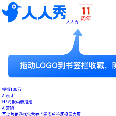
人人秀
模板
100万
AI设计
H5
海报
画册
搭建
AI营销
互动营销
游戏化营销
问卷表单
答题
投票
大屏