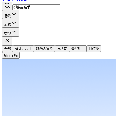
场景
风格
类型
全部
弹珠高高手
跑酷大冒险
方块鸟
僵尸射手
打砖块
喵了个喵