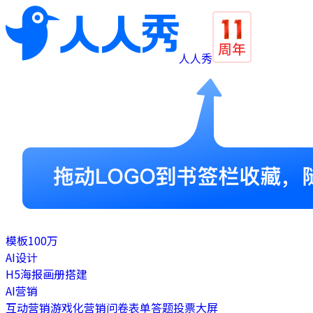
人人秀
模板
100万
AI设计
H5
海报
画册
搭建
AI营销
互动营销
游戏化营销
问卷表单
答题
投票
大屏