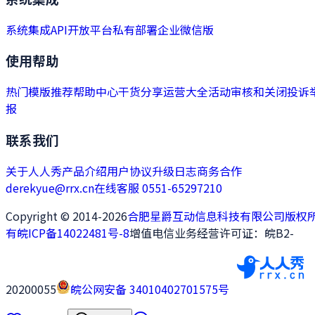
系统集成
API开放平台
私有部署
企业微信版
使用帮助
热门模版推荐
帮助中心
干货分享
运营大全
活动审核和关闭
投诉
报
联系我们
关于人人秀
产品介绍
用户协议
升级日志
商务合作
derekyue@rrx.cn
在线客服 0551-65297210
Copyright © 2014-2026
合肥星爵互动信息科技有限公司版权
有
皖ICP备14022481号-8
增值电信业务经营许可证：皖B2-
20200055
皖公网安备 34010402701575号