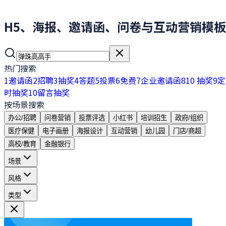
H5、海报、邀请函、问卷与互动营销模板
热门搜索
1
邀请函
2
招聘
3
抽奖
4
答题
5
投票
6
免费
7
企业邀请函
8
10 抽奖
9
定
时抽奖
10
留言抽奖
按场景搜索
办公/招聘
问卷营销
投票评选
小红书
培训招生
政府/组织
医疗保健
电子画册
海报设计
互动营销
幼儿园
门店/商超
高校/教育
金融银行
场景
风格
类型