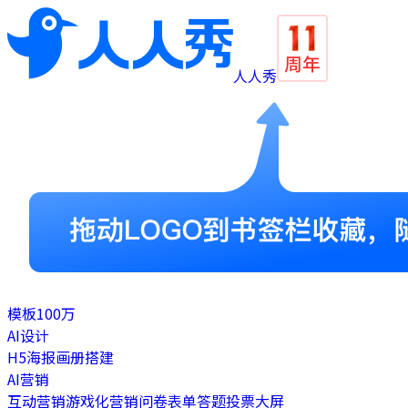
人人秀
模板
100万
AI设计
H5
海报
画册
搭建
AI营销
互动营销
游戏化营销
问卷表单
答题
投票
大屏