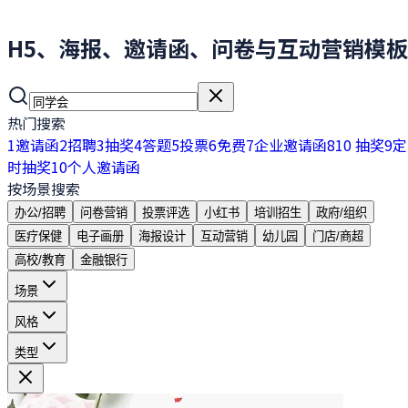
H5、海报、邀请函、问卷与互动营销模板
热门搜索
1
邀请函
2
招聘
3
抽奖
4
答题
5
投票
6
免费
7
企业邀请函
8
10 抽奖
9
定
时抽奖
10
个人邀请函
按场景搜索
办公/招聘
问卷营销
投票评选
小红书
培训招生
政府/组织
医疗保健
电子画册
海报设计
互动营销
幼儿园
门店/商超
高校/教育
金融银行
场景
风格
类型