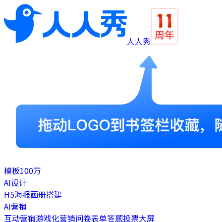
人人秀
模板
100万
AI设计
H5
海报
画册
搭建
AI营销
互动营销
游戏化营销
问卷表单
答题
投票
大屏