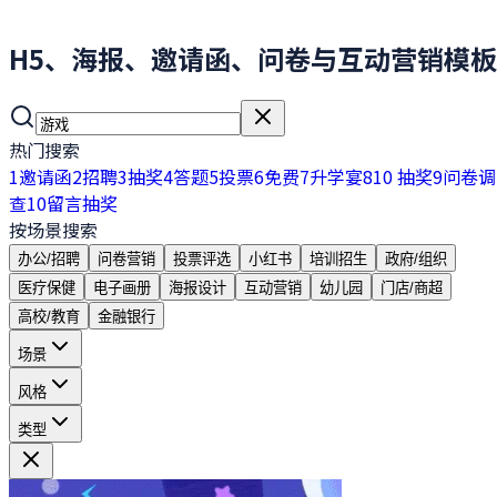
H5、海报、邀请函、问卷与互动营销模板
热门搜索
1
邀请函
2
招聘
3
抽奖
4
答题
5
投票
6
免费
7
升学宴
8
10 抽奖
9
问卷调
查
10
留言抽奖
按场景搜索
办公/招聘
问卷营销
投票评选
小红书
培训招生
政府/组织
医疗保健
电子画册
海报设计
互动营销
幼儿园
门店/商超
高校/教育
金融银行
场景
风格
类型