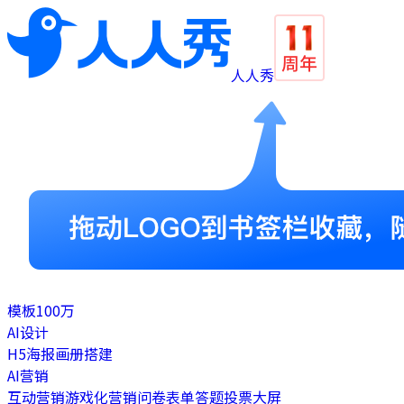
人人秀
模板
100万
AI设计
H5
海报
画册
搭建
AI营销
互动营销
游戏化营销
问卷表单
答题
投票
大屏