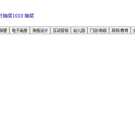
时抽奖
10
10 抽奖
保健
电子画册
海报设计
互动营销
幼儿园
门店/商超
高校/教育