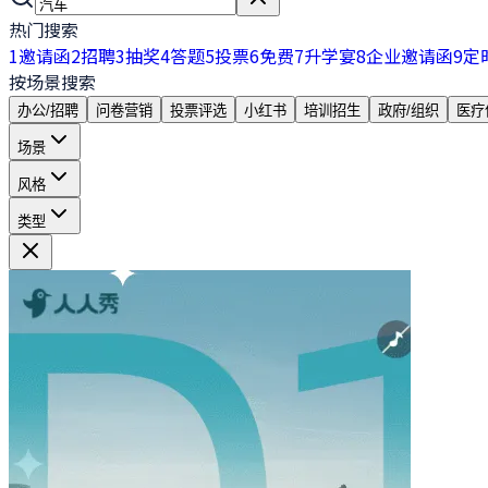
热门搜索
1
邀请函
2
招聘
3
抽奖
4
答题
5
投票
6
免费
7
升学宴
8
企业邀请函
9
定
按场景搜索
办公/招聘
问卷营销
投票评选
小红书
培训招生
政府/组织
医疗
场景
风格
类型