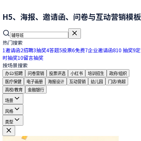
H5、海报、邀请函、问卷与互动营销模板
热门搜索
1
邀请函
2
招聘
3
抽奖
4
答题
5
投票
6
免费
7
企业邀请函
8
10 抽奖
9
定
时抽奖
10
留言抽奖
按场景搜索
办公/招聘
问卷营销
投票评选
小红书
培训招生
政府/组织
医疗保健
电子画册
海报设计
互动营销
幼儿园
门店/商超
高校/教育
金融银行
场景
风格
类型