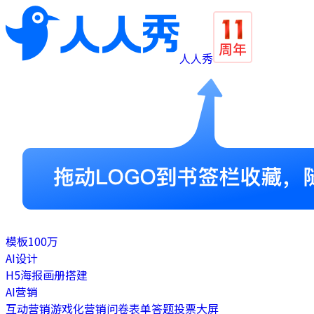
人人秀
模板
100万
AI设计
H5
海报
画册
搭建
AI营销
互动营销
游戏化营销
问卷表单
答题
投票
大屏