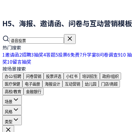
H5、海报、邀请函、问卷与互动营销模板
热门搜索
1
邀请函
2
招聘
3
抽奖
4
答题
5
投票
6
免费
7
升学宴
8
问卷调查
9
10 抽
奖
10
留言抽奖
按场景搜索
办公/招聘
问卷营销
投票评选
小红书
培训招生
政府/组织
医疗保健
电子画册
海报设计
互动营销
幼儿园
门店/商超
高校/教育
金融银行
场景
风格
类型