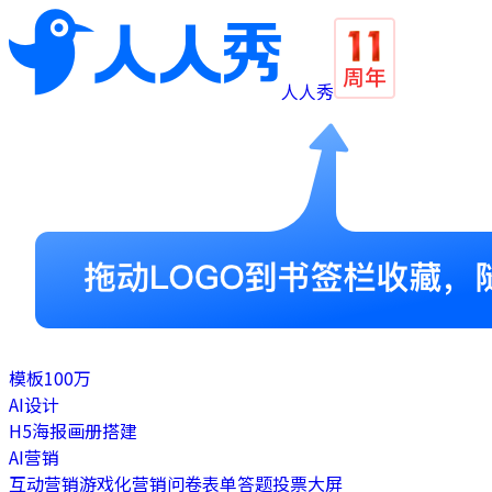
人人秀
模板
100万
AI设计
H5
海报
画册
搭建
AI营销
互动营销
游戏化营销
问卷表单
答题
投票
大屏