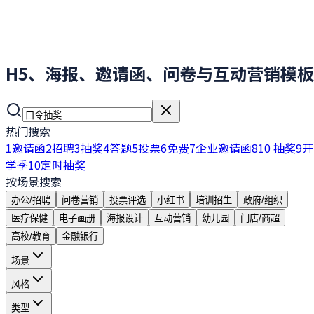
H5、海报、邀请函、问卷与互动营销模板
热门搜索
1
邀请函
2
招聘
3
抽奖
4
答题
5
投票
6
免费
7
企业邀请函
8
10 抽奖
9
开
学季
10
定时抽奖
按场景搜索
办公/招聘
问卷营销
投票评选
小红书
培训招生
政府/组织
医疗保健
电子画册
海报设计
互动营销
幼儿园
门店/商超
高校/教育
金融银行
场景
风格
类型