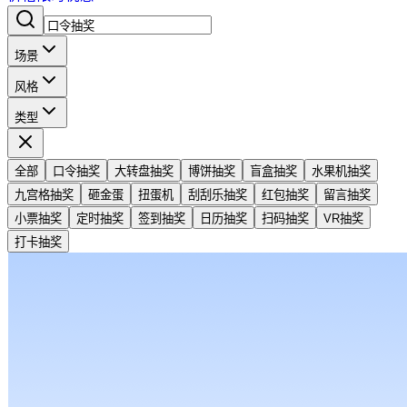
场景
风格
类型
全部
口令抽奖
大转盘抽奖
博饼抽奖
盲盒抽奖
水果机抽奖
九宫格抽奖
砸金蛋
扭蛋机
刮刮乐抽奖
红包抽奖
留言抽奖
小票抽奖
定时抽奖
签到抽奖
日历抽奖
扫码抽奖
VR抽奖
打卡抽奖