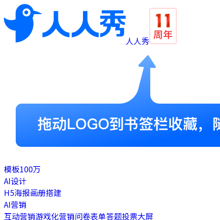
人人秀
模板
100万
AI设计
H5
海报
画册
搭建
AI营销
互动营销
游戏化营销
问卷表单
答题
投票
大屏