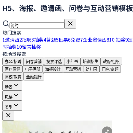
H5、海报、邀请函、问卷与互动营销模板
热门搜索
1
邀请函
2
招聘
3
抽奖
4
答题
5
投票
6
免费
7
企业邀请函
8
10 抽奖
9
定
时抽奖
10
留言抽奖
按场景搜索
办公/招聘
问卷营销
投票评选
小红书
培训招生
政府/组织
医疗保健
电子画册
海报设计
互动营销
幼儿园
门店/商超
高校/教育
金融银行
场景
风格
类型