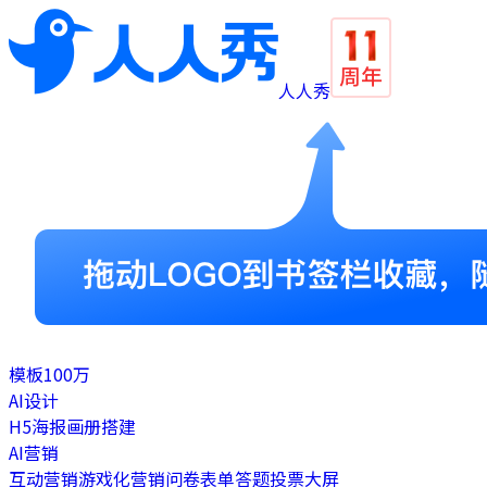
人人秀
模板
100万
AI设计
H5
海报
画册
搭建
AI营销
互动营销
游戏化营销
问卷表单
答题
投票
大屏