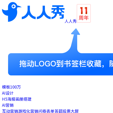
人人秀
模板
100万
AI设计
H5
海报
画册
搭建
AI营销
互动营销
游戏化营销
问卷表单
答题
投票
大屏