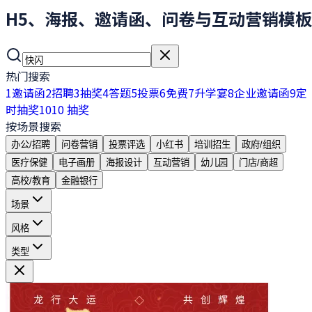
H5、海报、邀请函、问卷与互动营销模板
热门搜索
1
邀请函
2
招聘
3
抽奖
4
答题
5
投票
6
免费
7
升学宴
8
企业邀请函
9
定
时抽奖
10
10 抽奖
按场景搜索
办公/招聘
问卷营销
投票评选
小红书
培训招生
政府/组织
医疗保健
电子画册
海报设计
互动营销
幼儿园
门店/商超
高校/教育
金融银行
场景
风格
类型