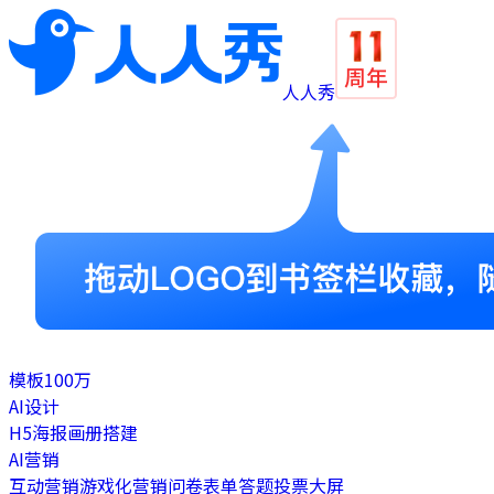
人人秀
模板
100万
AI设计
H5
海报
画册
搭建
AI营销
互动营销
游戏化营销
问卷表单
答题
投票
大屏