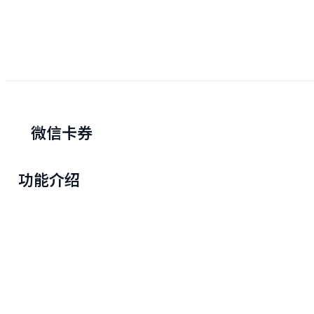
微信卡券
功能介绍
微信卡券
微信卡券是腾讯公司在微信的基础上开发出的一种用于活动促
销的功能。通过微信卡券，商家可以将自己与用户直接联系在
一起，形成一个O2O消费闭环。
人人秀平台为广大商家接通了微信卡券功能。您可以在人人秀