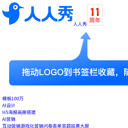
人人秀
模板
100万
AI设计
H5
海报
画册
搭建
AI营销
互动营销
游戏化营销
问卷表单
答题
投票
大屏