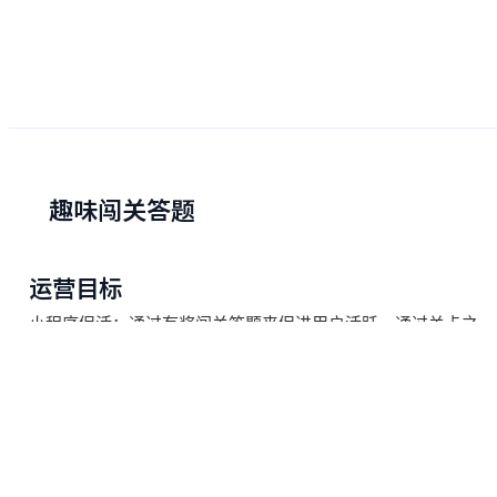
趣味闯关答题
运营目标
小程序促活：
通过有奖闯关答题
来促进用户
活跃
。通过关卡之
间的难易度区别，激励用户不断挑战更高关卡。活动更具挑战
性，更能吸引用户多次参与。
用户流程
1.用户A通过扫码社群的活动海报进入闯关答题活动页面，公众
号授权获取用户的身份信息，不注册小程序也可以参与活动。