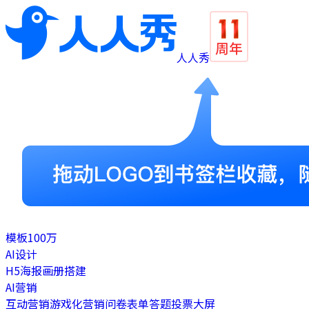
人人秀
模板
100万
AI设计
H5
海报
画册
搭建
AI营销
互动营销
游戏化营销
问卷表单
答题
投票
大屏