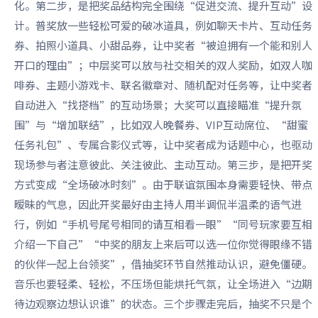
化。第二步，是把奖品结构完全围绕“促进交流、提升互动”设
计。普奖放一些轻松可爱的破冰道具，例如聊天卡片、互动任务
券、拍照小道具、小甜品券，让中奖者“被迫拥有一个能和别人
开口的理由”；中层奖可以放与社交相关的双人奖励，如双人咖
啡券、主题小游戏卡、联名徽章对、随机配对任务等，让中奖者
自动进入“找搭档”的互动场景；大奖可以直接瞄准“提升氛
围”与“增加联结”，比如双人晚餐券、VIP互动席位、“甜蜜
任务礼包”、专属合影仪式等，让中奖者成为话题中心，也驱动
现场参与者注意彼此、关注彼此、主动互动。第三步，是把开奖
方式变成“全场破冰时刻”。由于联谊氛围本身需要轻快、带点
暧昧的气息，因此开奖最好由主持人用半调侃半温柔的语气进
行，例如“手机号尾号相同的请互相看一眼”“同号玩家要互相
介绍一下自己”“中奖的朋友上来后可以选一位你觉得眼缘不错
的伙伴一起上台领奖”，借抽奖环节自然推动认识，避免僵硬。
音乐也要轻柔、轻松，不压场但能烘托气氛，让全场进入“边期
待边观察边想认识谁”的状态。三个步骤走完后，抽奖不只是个