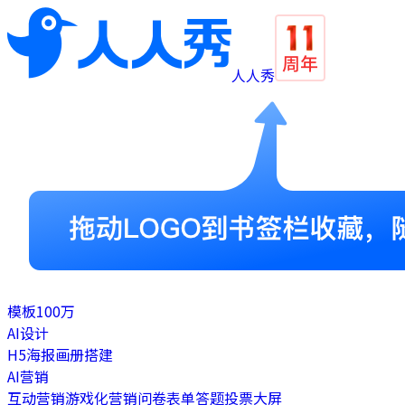
人人秀
模板
100万
AI设计
H5
海报
画册
搭建
AI营销
互动营销
游戏化营销
问卷表单
答题
投票
大屏