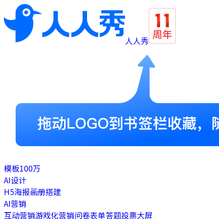
人人秀
模板
100万
AI设计
H5
海报
画册
搭建
AI营销
互动营销
游戏化营销
问卷表单
答题
投票
大屏