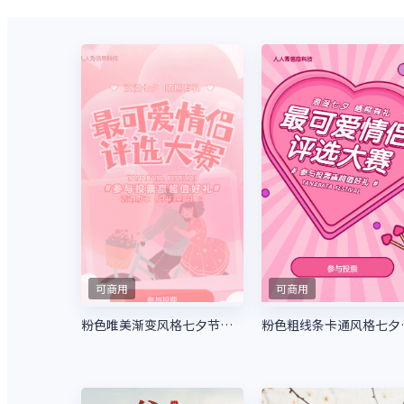
可商用
可商用
粉色唯美渐变风格七夕节照片投票活动
粉色粗线条