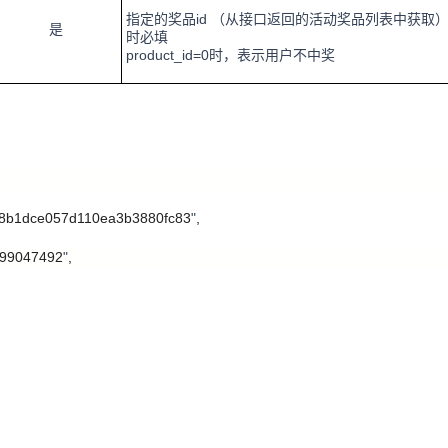
id （从接口返回的活动奖品列表中获取）,当w
指定的奖品
是
时必填
product_id=0时，表示用户不中奖
8b1dce057d110ea3b3880fc83
"
,
99047492
"
,
D40AB9D7D6B45EF6E4EB7F9
"
,
db7048aadef7203831c904754dc9
"
,
9047492
"
,