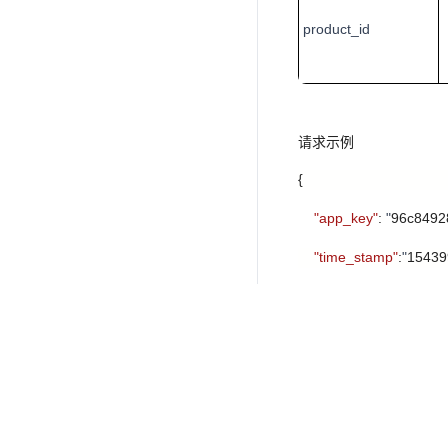
product_id
请求示例
{
"app_key"
:
"
96c8492
"time_stamp"
:
"
15439
"sign "
:
"
051BF3517
"activity_guid "
:
"
0e73
"h5_guid"
:
"123456"
,
"openid"
:
"
154399
gb_
"contacts"
:[