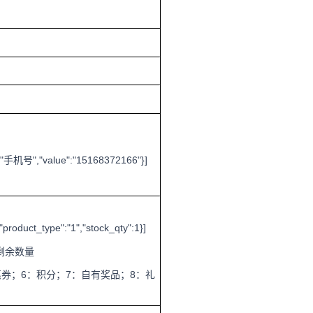
"
","value":"15168372166"}]
手机号
,"product_type":"1","stock_qty":1}]
剩余数量
惠券；6：积分；7：自有奖品；8：礼