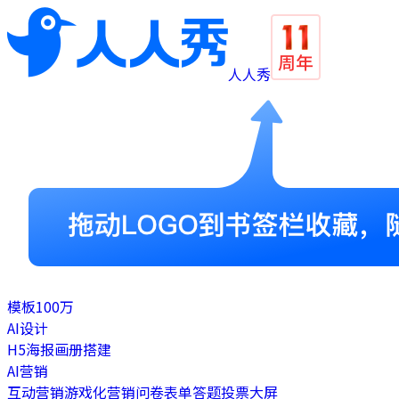
人人秀
模板
100万
AI设计
H5
海报
画册
搭建
AI营销
互动营销
游戏化营销
问卷表单
答题
投票
大屏