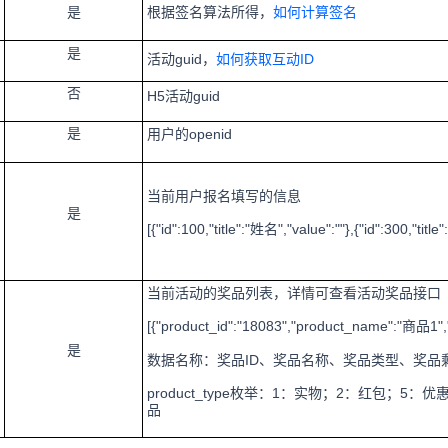
是
根据签名算法所得，
如何计算签名
是
guid，
如何获取互动ID
活动
否
H5
guid
活动
是
openid
用户的
当前用户报名填写的信息
是
[{"id":100,"title":"
","value":""},{"id":300,"title":
姓名
当前活动的奖品列表，详情可查看活动奖品接口
[{"product_id":"18083","product_name":"
1"
商品
是
数据名称：奖品ID、奖品名称、奖品类型、奖品
product_type枚举
：1：实物；2：红包；5：优
品