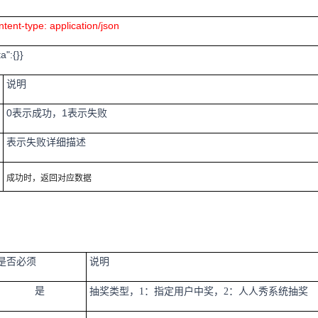
tent-type: application/json
a":{}}
说明
0
表示成功，
1
表示失败
表示失败详细描述
成功时，返回对应数据
是否必须
说明
是
抽奖类型，1：指定用户中奖，2：人人秀系统抽奖