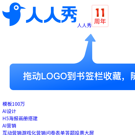
人人秀
模板
100万
AI设计
H5
海报
画册
搭建
AI营销
互动营销
游戏化营销
问卷表单
答题
投票
大屏