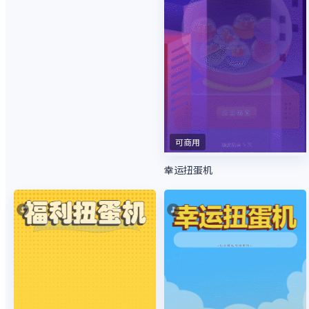
可商用
幸运扭蛋机