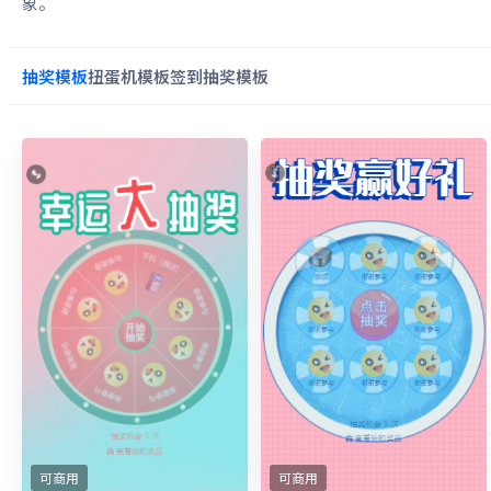
象。
抽奖
模板
扭蛋机
模板
签到抽奖
模板
可商用
可商用