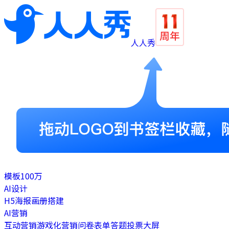
人人秀
模板
100万
AI设计
H5
海报
画册
搭建
AI营销
互动营销
游戏化营销
问卷表单
答题
投票
大屏