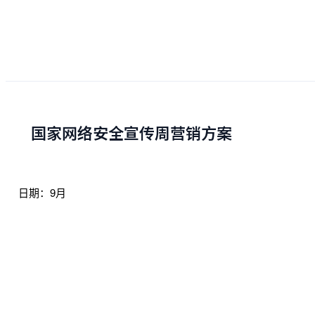
国家网络安全宣传周营销方案
日期：9月
关键词：国家安全、网络安全、电信诈骗、金融安全、信息发
展
活动参考宣传方式：答题、投票