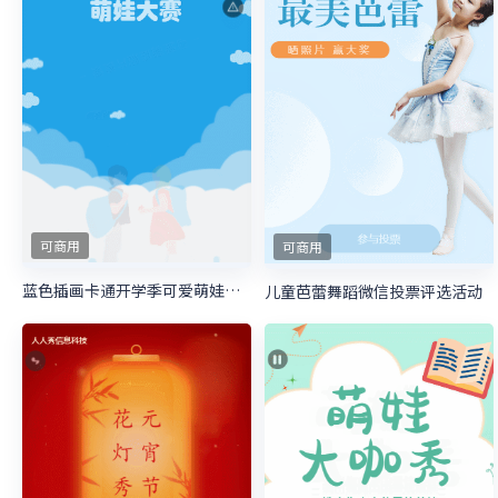
可商用
可商用
蓝色插画卡通开学季可爱萌娃照片投票
儿童芭蕾舞蹈微信投票评选活动