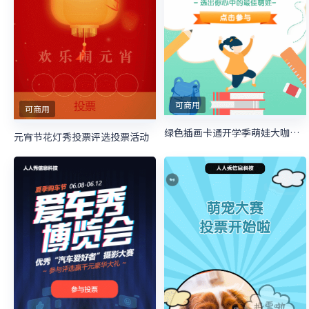
可商用
可商用
绿色插画卡通开学季萌娃大咖秀照片投票
元宵节花灯秀投票评选投票活动