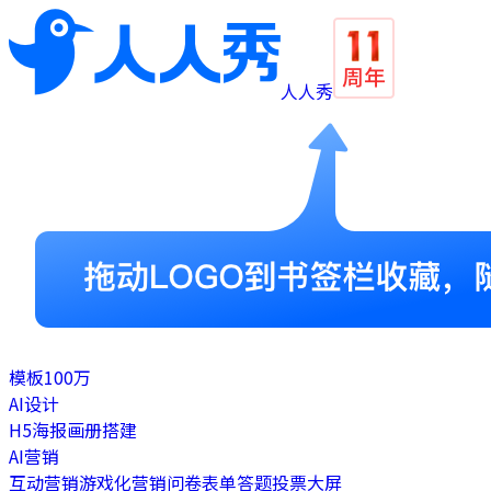
人人秀
模板
100万
AI设计
H5
海报
画册
搭建
AI营销
互动营销
游戏化营销
问卷表单
答题
投票
大屏