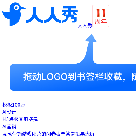
人人秀
模板
100万
AI设计
H5
海报
画册
搭建
AI营销
互动营销
游戏化营销
问卷表单
答题
投票
大屏