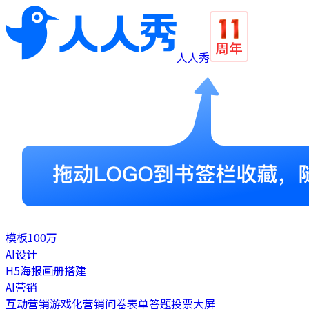
人人秀
模板
100万
AI设计
H5
海报
画册
搭建
AI营销
互动营销
游戏化营销
问卷表单
答题
投票
大屏