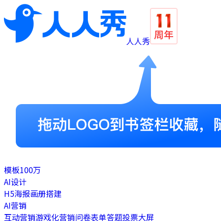
人人秀
模板
100万
AI设计
H5
海报
画册
搭建
AI营销
互动营销
游戏化营销
问卷表单
答题
投票
大屏