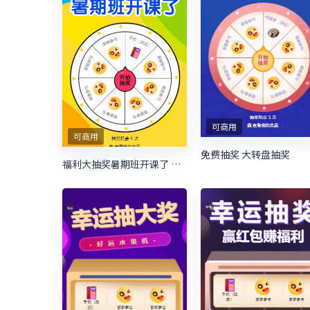
可商用
可商用
免费抽奖 大转盘抽奖
福利大抽奖暑期班开课了 暑期培训抽奖活动