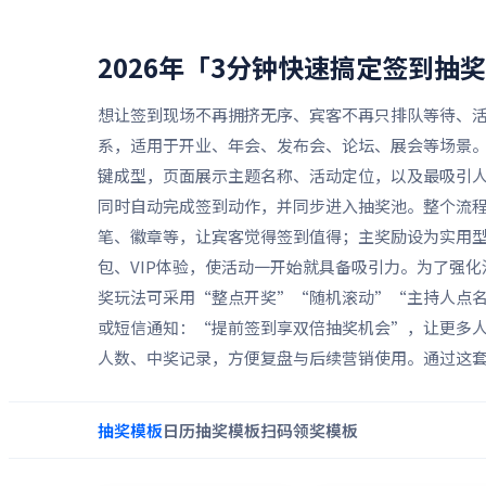
2026年「3分钟快速搞定签到抽
想让签到现场不再拥挤无序、宾客不再只排队等待、活
系，适用于开业、年会、发布会、论坛、展会等场景。
键成型，页面展示主题名称、活动定位，以及最吸引
同时自动完成签到动作，并同步进入抽奖池。整个流程
笔、徽章等，让宾客觉得签到值得；主奖励设为实用
包、VIP体验，使活动一开始就具备吸引力。为了强
奖玩法可采用“整点开奖”“随机滚动”“主持人点
或短信通知：“提前签到享双倍抽奖机会”，让更多
人数、中奖记录，方便复盘与后续营销使用。通过这套
抽奖
模板
日历抽奖
模板
扫码领奖
模板