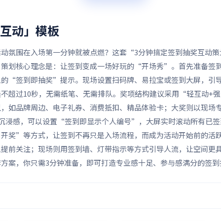
奖互动」
模板
动氛围在入场第一分钟就被点燃？这套“3分钟搞定签到抽奖互动策
策划核心理念是：让签到变成一场好玩的“开场秀”。首先准备签到抽
人的“签到即抽奖”提示。现场设置扫码牌、易拉宝或签到大屏，引
不超过10秒，无需纸笔、无需排队。奖项结构建议采用“轻互动+
型，如品牌周边、电子礼券、消费抵扣、精品体验卡；大奖则以现场
化沉浸感，可以设置“签到即显示个人编号”，大屏实时滚动所有已
名开奖”等方式，让签到不再只是入场流程，而成为活动开始前的活
人提前关注；现场则用签到墙、灯带指示等方式引导人流，让空间更
方案，你只需3分钟准备，即可打造专业感十足、参与感满分的签到