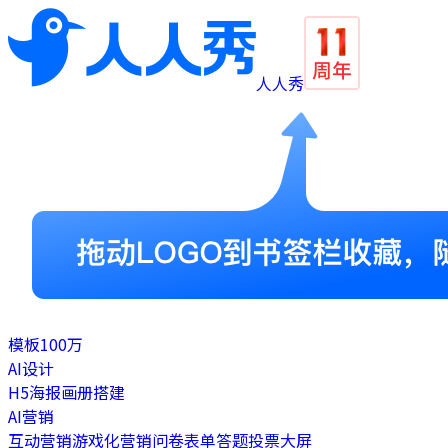
人人秀
模板
100万
AI设计
H5
海报
画册
搭建
AI营销
互动营销
游戏化营销
问卷表单
答题
投票
大屏