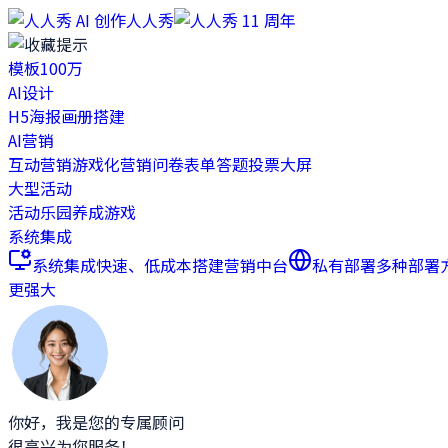
人人秀
模板
100万
AI设计
H5
海报
画册
搭建
AI营销
互动营销
游戏化营销
问卷表单
答题
投票
大屏
大型活动
活动乐园
养成游戏
系统集成
系统集成
快速、低成本搭建营销中台
私有部署
多种部署
更强大
你好，我是您的专属顾问
很高兴为您服务！