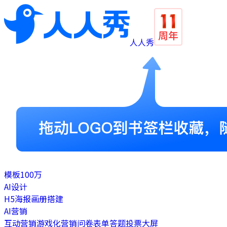
人人秀
模板
100万
AI设计
H5
海报
画册
搭建
AI营销
互动营销
游戏化营销
问卷表单
答题
投票
大屏