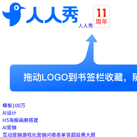
人人秀
模板
100万
AI设计
H5
海报
画册
搭建
AI营销
互动营销
游戏化营销
问卷表单
答题
投票
大屏