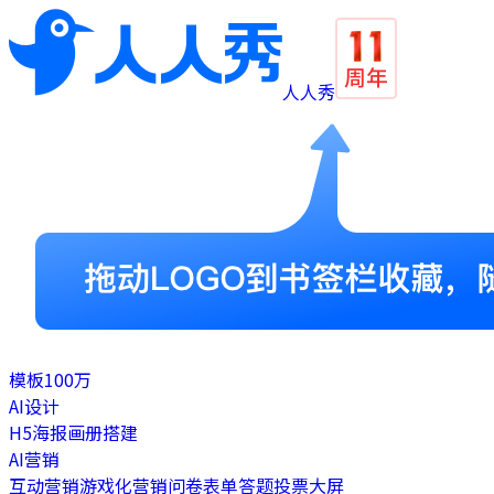
人人秀
模板
100万
AI设计
H5
海报
画册
搭建
AI营销
互动营销
游戏化营销
问卷表单
答题
投票
大屏