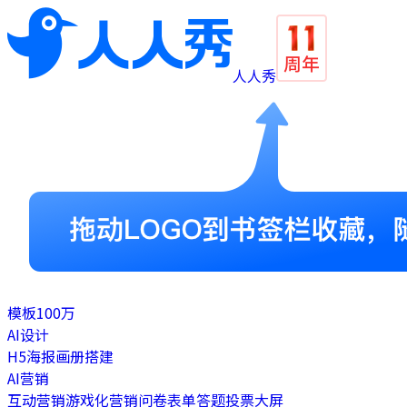
人人秀
模板
100万
AI设计
H5
海报
画册
搭建
AI营销
互动营销
游戏化营销
问卷表单
答题
投票
大屏