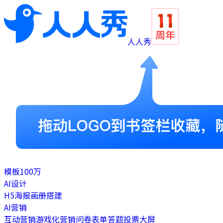
人人秀
模板
100万
AI设计
H5
海报
画册
搭建
AI营销
互动营销
游戏化营销
问卷表单
答题
投票
大屏