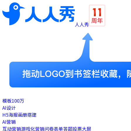
人人秀
模板
100万
AI设计
H5
海报
画册
搭建
AI营销
互动营销
游戏化营销
问卷表单
答题
投票
大屏