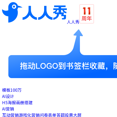
人人秀
模板
100万
AI设计
H5
海报
画册
搭建
AI营销
互动营销
游戏化营销
问卷表单
答题
投票
大屏