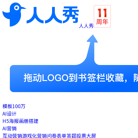
人人秀
模板
100万
AI设计
H5
海报
画册
搭建
AI营销
互动营销
游戏化营销
问卷表单
答题
投票
大屏