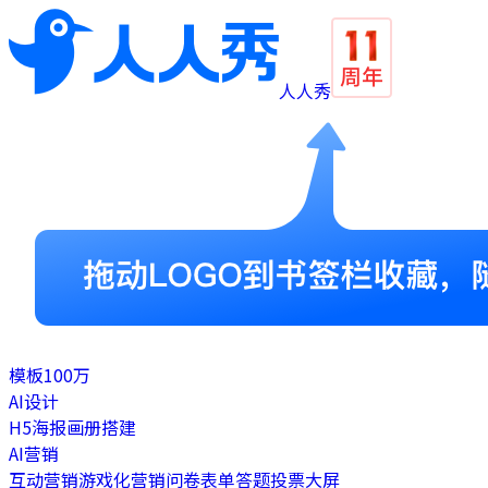
人人秀
模板
100万
AI设计
H5
海报
画册
搭建
AI营销
互动营销
游戏化营销
问卷表单
答题
投票
大屏