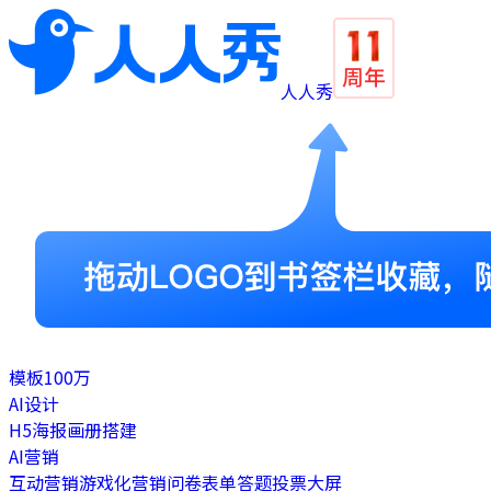
人人秀
模板
100万
AI设计
H5
海报
画册
搭建
AI营销
互动营销
游戏化营销
问卷表单
答题
投票
大屏