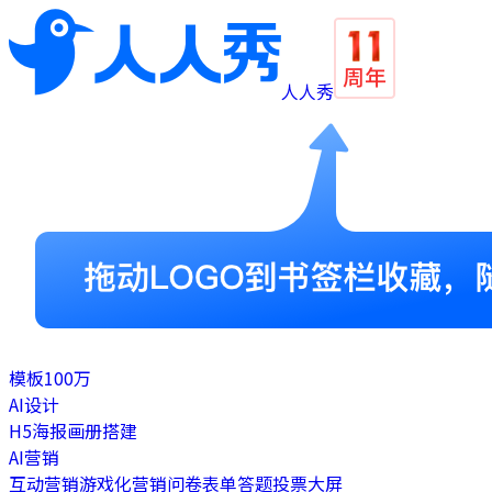
人人秀
模板
100万
AI设计
H5
海报
画册
搭建
AI营销
互动营销
游戏化营销
问卷表单
答题
投票
大屏