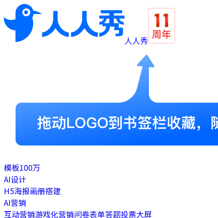
人人秀
模板
100万
AI设计
H5
海报
画册
搭建
AI营销
互动营销
游戏化营销
问卷表单
答题
投票
大屏