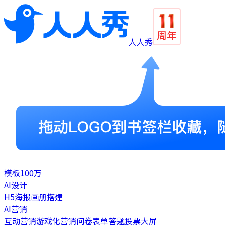
人人秀
模板
100万
AI设计
H5
海报
画册
搭建
AI营销
互动营销
游戏化营销
问卷表单
答题
投票
大屏