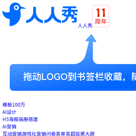
人人秀
模板
100万
AI设计
H5
海报
画册
搭建
AI营销
互动营销
游戏化营销
问卷表单
答题
投票
大屏