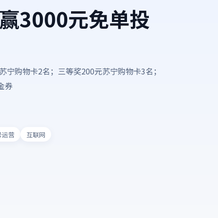
o赢3000元免单投
元苏宁购物卡2名；三等奖200元苏宁购物卡3名；
金券
号运营
互联网