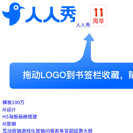
人人秀
模板
100万
AI设计
H5
海报
画册
搭建
AI营销
互动营销
游戏化营销
问卷表单
答题
投票
大屏