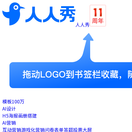
人人秀
模板
100万
AI设计
H5
海报
画册
搭建
AI营销
互动营销
游戏化营销
问卷表单
答题
投票
大屏