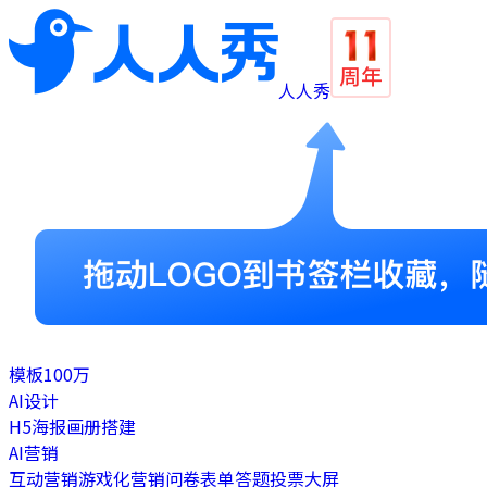
人人秀
模板
100万
AI设计
H5
海报
画册
搭建
AI营销
互动营销
游戏化营销
问卷表单
答题
投票
大屏