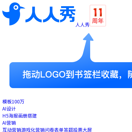
人人秀
模板
100万
AI设计
H5
海报
画册
搭建
AI营销
互动营销
游戏化营销
问卷表单
答题
投票
大屏