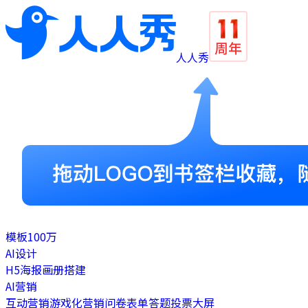
人人秀
模板
100万
AI设计
H5
海报
画册
搭建
AI营销
互动营销
游戏化营销
问卷表单
答题
投票
大屏